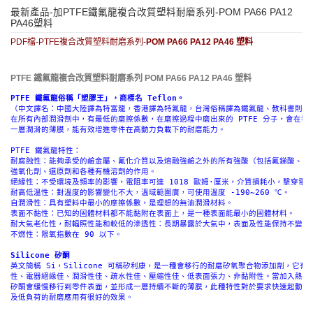
最新產品-加PTFE鐵氟龍複合改質塑料耐磨系列-POM PA66 PA12
PA46塑料
PDF檔-PTFE複合改質塑料耐磨系列-
POM PA66 PA12 PA46 塑料
PTFE 鐵氟龍複合改質塑料耐磨系列
POM PA66 PA12 PA46 塑料
（中文譯名：中國大陸譯為特富龍，香港譯為特氟龍，台灣俗稱譯為鐵氟龍、教科書則譯為
在所有內部潤滑劑中，有最低的磨擦係數，在磨擦過程中磨出來的 PTFE 分子，會在零件
⼀層潤滑的薄膜，能有效增進零件在⾼動⼒負載下的耐磨能⼒。 
PTFE 鐵氟龍特性：
耐腐蝕性：能夠承受的鹼金屬、氟化介質以及熔融強鹼之外的所有強酸（包括氟銻酸、王
強氧化劑、還原劑和各種有機溶劑的作用。
絕緣性：不受環境及頻率的影響，電阻率可達 1018 歐姆·厘米，介質損耗小，擊穿電
耐高低溫性：對溫度的影響變化不大，溫域範圍廣，可使用溫度 -190~260 ℃。
自潤滑性：具有塑料中最小的摩擦係數，是理想的無油潤滑材料。
表⾯不黏性：已知的固體材料都不能黏附在表⾯上，是⼀種表⾯能最小的固體材料。
耐大氣老化性，耐輻照性能和較低的滲透性：⻑期暴露於大氣中，表⾯及性能保持不變。
不燃性：限氧指數在 90 以下。
Silicone 矽酮
英文簡稱 Si，Silicone 可稱矽利康，是⼀種會移⾏的耐磨矽氧聚合物添加劑，它有
性、電器絕緣佳、潤滑性佳、疏水性佳、壓縮性佳、低表面張⼒、非黏附性。當加入熱塑
矽酮會緩慢移⾏到零件表面，並形成⼀層持續不斷的薄膜，此種特性對於要求快速起動、
及低負荷的耐磨應用有很好的效果。