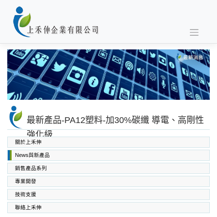
Skip
to
content
最新產品-PA12塑料-加30%碳纖 導電、高剛性
強化級
關於上禾伸
News與新產品
銷售產品系列
專業開發
SABIC PC PC/ABS PPO PEI
高功能工程塑料
上禾伸企業複合塑料
技術支援
聯絡上禾伸