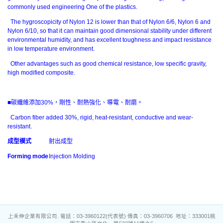
commonly used engineering One of the plastics.
The hygroscopicity of Nylon 12 is lower than that of Nylon 6/6, Nylon 6 and
Nylon 6/10, so that it can maintain good dimensional stability under different
environmental humidity, and has excellent toughness and impact resistance
in low temperature environment.
Other advantages such as good chemical resistance, low specific gravity,
high modified composite.
■碳纖維添加30%，剛性、耐熱強化、導電、耐磨。
Carbon fiber added 30%, rigid, heat-resistant, conductive and wear-
resistant.
成型模式
射出成型
Forming mode
Injection Molding
上禾伸企業有限公司. 電話：03-3960122(代表號) 傳真：03-3960706 地址：333001桃