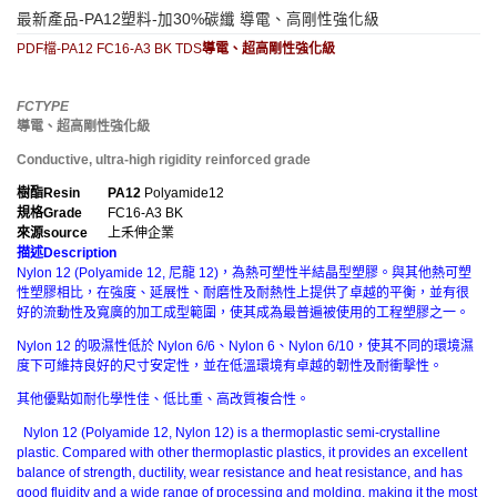
最新產品-PA12塑料-加30%碳纖 導電、高剛性強化級
PDF檔-PA12 FC16-A3 BK TDS
導電、超高剛性強化級
FCTYPE
導電、超高剛性強化級
Conductive, ultra-high rigidity reinforced grade
樹酯
Resin
PA12
Polyamide12
規格
Grade
FC16-A3 BK
來源
source
上禾伸企業
描述
Description
Nylon 12 (Polyamide 12, 尼龍 12)，為熱可塑性半結晶型塑膠。與其他熱可塑
性塑膠相比，在強度、延展性、耐磨性及耐熱性上提供了卓越的平衡，並有很
好的流動性及寬廣的加工成型範圍，使其成為最普遍被使用的工程塑膠之一。
Nylon 12 的吸濕性低於 Nylon 6/6、Nylon 6、Nylon 6/10，使其不同的環境濕
度下可維持良好的尺寸安定性，並在低溫環境有卓越的韌性及耐衝擊性。
其他優點如耐化學性佳、低比重、高改質複合性。
Nylon 12 (Polyamide 12, Nylon 12) is a thermoplastic semi-crystalline
plastic. Compared with other thermoplastic plastics, it provides an excellent
balance of strength, ductility, wear resistance and heat resistance, and has
good fluidity and a wide range of processing and molding, making it the most