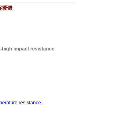
耐衝級
南亞工程塑膠
特殊功能複合塑料
熱塑性彈性體塑料
a-high impact resistance
erature resistance.