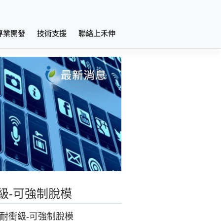
專業開發
技術支援
聯絡上禾伸
級-可強制脫模
高耐衝級-可強制脫模