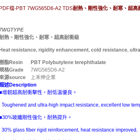
PDF檔-PBT 7WG565D6-A2 TDS
耐熱、剛性強化、耐寒、超高
7WGTYPE
高功能工程塑料
上禾伸企業複合塑料
台化/台化出光塑料
耐熱、剛性強化、耐寒、超高耐衝級
Heat resistance, rigidity enhancement, cold resistance, ultr
樹酯
Resin
PBT Polybutylene terephthalate
規格
Grade
7WG565D6-A2
來源
source
上禾伸企業
描述
Description
■增韌超高耐衝擊性，耐低溫優良。
Toughened and ultra-high impact resistance, excellent low temp
■30%玻纖剛性強化，耐熱提升。
30% glass fiber rigid reinforcement, heat resistance improved.