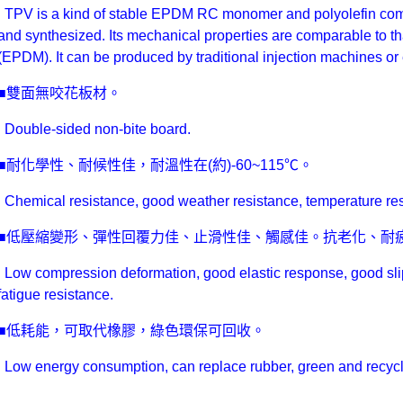
TPV is a kind of stable EPDM RC monomer and polyolefin com
and synthesized. Its mechanical properties are comparable to th
(EPDM). It can be produced by traditional injection machines or
■雙面無咬花板材。
Double-sided non-bite board.
■耐化學性、耐候性佳，耐溫性在(約)-60~115℃。
Chemical resistance, good weather resistance, temperature res
■低壓縮變形、彈性回覆力佳、止滑性佳、觸感佳。抗老化、耐
Low compression deformation, good elastic response, good slip
fatigue resistance.
■低耗能，可取代橡膠，綠色環保可回收。
Low energy consumption, can replace rubber, green and recycl