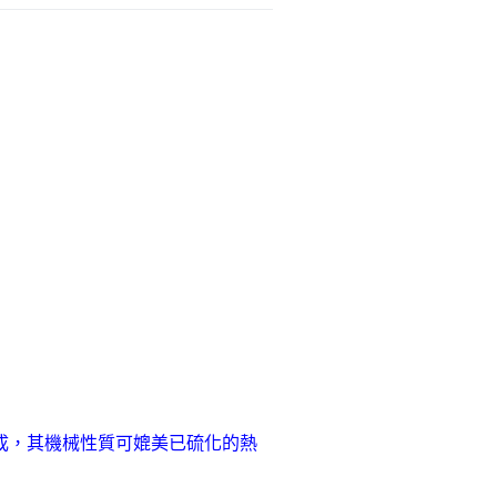
南亞工程塑膠
特殊功能複合塑料
熱塑性彈性體塑料
合成，其機械性質可媲美已硫化的熱