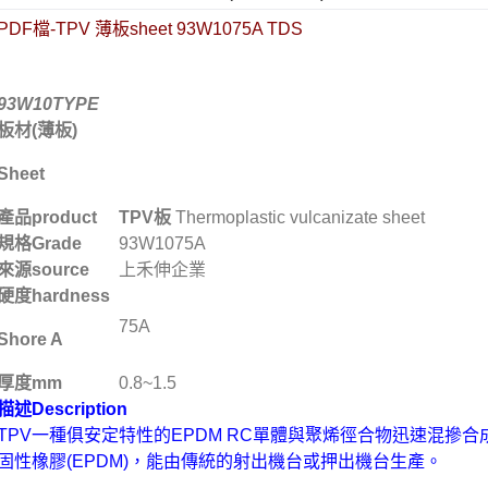
PDF檔-TPV 薄板sheet 93W1075A TDS
93W10TYPE
高功能工程塑料
上禾伸企業複合塑料
台化/台化出光塑料
板材(薄板)
Sheet
產品
product
TPV
板
Thermoplastic vulcanizate sheet
規格
Grade
93W1075A
來源
source
上禾伸企業
硬度
hardness
75A
Shore A
厚度
mm
0.8~1.5
描述
Description
TPV一種俱安定特性的EPDM RC單體與聚烯徑合物迅速混摻
固性橡膠(EPDM)，能由傳統的射出機台或押出機台生產。