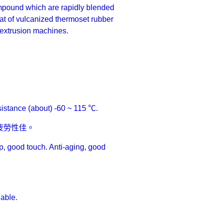
pound which are rapidly blended
at of vulcanized thermoset rubber
 extrusion machines.
istance (about) -60 ~ 115 ℃.
疲勞性佳。
, good touch. Anti-aging, good
able.