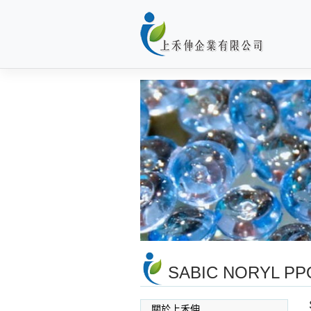
Skip
to
content
SABIC NORYL PP
關於上禾伸