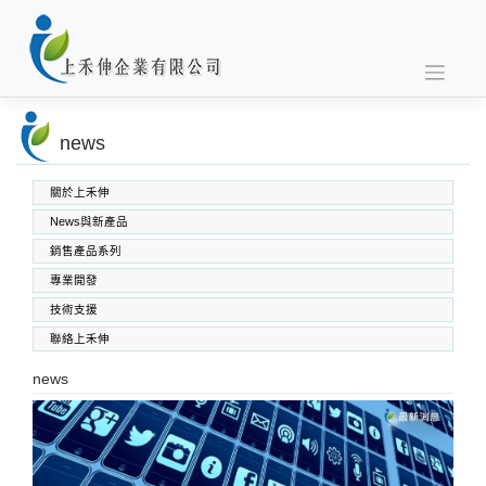
Skip
to
content
news
關於上禾伸
News與新產品
銷售產品系列
專業開發
SABIC PC PC/ABS PPO PEI
高功能工程塑料
上禾伸企業複合塑
技術支援
聯絡上禾伸
news