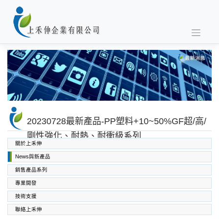
Skip
to
content
20230728最新產品-PP塑料+10~50%GF超/高/
剛性強化、耐熱、耐衝級系列
關於上禾伸
News與新產品
銷售產品系列
專業開發
SABIC PC PC/ABS PPO PEI
高功能工程塑料
上禾伸企業複合塑料
技術支援
聯絡上禾伸