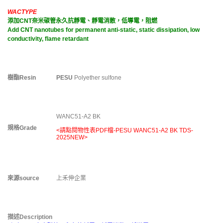
上禾伸企業塑料相關服務
WACTYPE
塑膠產品-板材 棒材 管材 薄膜
添加CNT奈米碳管永久抗靜電、靜電消散，低導電，阻燃
Add CNT nanotubes for permanent anti-static, static dissipation, low
conductivity, flame retardant
樹酯
Resin
PESU
Polyether sulfone
WANC51-A2 BK
規格
Grade
<請點閱物性表PDF檔-PESU WANC51-A2 BK TDS-
2025NEW>
來源
source
上禾伸企業
描述
Description