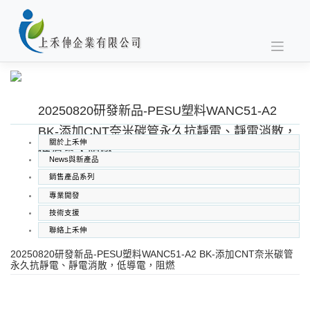
Skip
to
content
20250820研發新品-PESU塑料WANC51-A2
BK-添加CNT奈米碳管永久抗靜電、靜電消散，
關於上禾伸
低導電，阻燃
News與新產品
銷售產品系列
專業開發
SABIC PC PC/ABS PPO PEI
技術支援
高功能工程塑料
聯絡上禾伸
上禾伸企業複合塑料
台化/台化出光塑料
20250820研發新品-PESU塑料WANC51-A2 BK-添加CNT奈米碳管
永久抗靜電、靜電消散，低導電，阻燃
南亞工程塑膠
特殊功能複合塑料
熱塑性彈性體塑料