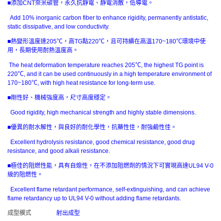
■添加CNT奈米碳管，永久抗靜電、靜電消散，低導電。
Add 10% inorganic carbon fiber to enhance rigidity, permanently antistatic,
static dissipative, and low conductivity.
■熱變形溫度達205℃，高TG點220℃，且可持續在高溫170~180℃環境中使
用，長期使用耐熱溫度高。
The heat deformation temperature reaches 205℃, the highest TG point is
220℃, and it can be used continuously in a high temperature environment of
170~180℃, with high heat resistance for long-term use.
■剛性好、機械強度高，尺寸高度穩定。
Good rigidity, high mechanical strength and highly stable dimensions.
■優異的耐水解性，與良好的耐化學性，抗藥性佳，耐強鹼性佳。
Excellent hydrolysis resistance, good chemical resistance, good drug
resistance, and good alkali resistance.
■極佳的阻燃性能，具有自熄性，在不添加阻燃劑的情況下可實現高達UL94 V-0
級的阻燃性。
Excellent flame retardant performance, self-extinguishing, and can achieve
flame retardancy up to UL94 V-0 without adding flame retardants.
成型模式
射出成型