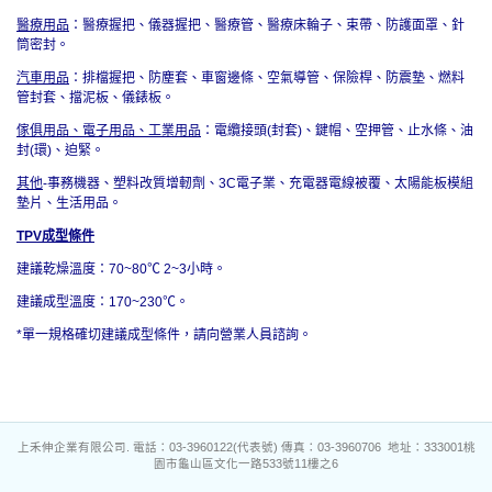
醫療用品
：醫療握把、儀器握把、醫療管、醫療床輪子、束帶、防護面罩、針
筒密封。
汽車用品
：排檔握把、防塵套、車窗邊條、空氣導管、保險桿、防震墊、燃料
管封套、擋泥板、儀錶板。
傢俱用品、電子用品、工業用品
：電纜接頭(封套)、鍵帽、空押管、止水條、油
封(環)、迫緊。
其他
-事務機器、塑料改質增軔劑、3C電子業、充電器電線被覆、太陽能板模組
墊片、生活用品。
TPV
成型條件
建議乾燥溫度：70~80℃ 2~3小時。
建議成型溫度：170~230℃。
*單一規格確切建議成型條件，請向營業人員諮詢。
上禾伸企業有限公司. 電話：03-3960122(代表號) 傳真：03-3960706 地址：333001桃
園市龜山區文化一路533號11樓之6