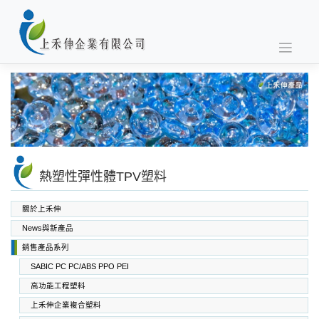
Skip
to
content
熱塑性彈性體TPV塑料
關於上禾伸
News與新產品
銷售產品系列
SABIC PC PC/ABS PPO PEI
高功能工程塑料
上禾伸企業複合塑料