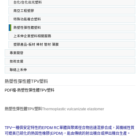
台化/台化出光塑料
南亞工程塑膠
特殊功能複合塑料
熱塑性彈性體塑料
上禾伸企業塑料相關服務
塑膠產品-板材 棒材 管材 薄膜
專業開發
技術支援
聯絡上禾伸
熱塑性彈性體TPV塑料
PDF檔-熱塑性彈性體TPV塑料
熱塑性彈性體TPV塑料
Thermoplastic vulcanizate elastomer
TPV一種俱安定特性的EPDM RC單體與聚烯徑合物迅速混摻合成，其機械性質
可媲美已硫化的熱固性橡膠(EPDM)，能由傳統的射出機台或押出機台生產。